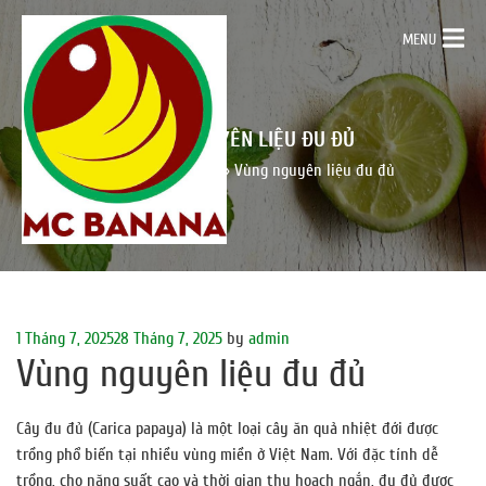
MENU
VÙNG NGUYÊN LIỆU ĐU ĐỦ
Trang chủ
»
Tin tức
»
Vùng nguyên liệu đu đủ
Posted
1 Tháng 7, 2025
28 Tháng 7, 2025
by
admin
Vùng nguyên liệu đu đủ
on
Cây đu đủ (Carica papaya) là một loại cây ăn quả nhiệt đới được
trồng phổ biến tại nhiều vùng miền ở Việt Nam. Với đặc tính dễ
trồng, cho năng suất cao và thời gian thu hoạch ngắn, đu đủ được