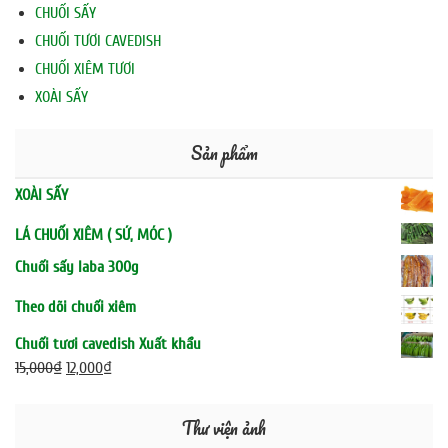
CHUỐI SẤY
CHUỐI TƯƠI CAVEDISH
CHUỐI XIÊM TƯƠI
XOÀI SẤY
Sản phẩm
XOÀI SẤY
LÁ CHUỐI XIÊM ( SỨ, MÓC )
Chuối sấy laba 300g
Theo dõi chuối xiêm
Chuối tươi cavedish Xuất khẩu
15,000
₫
12,000
₫
Thư viện ảnh